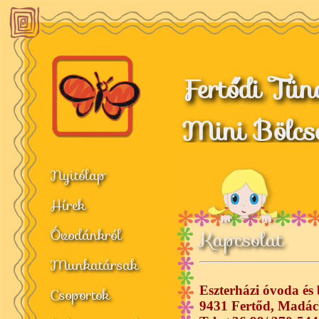
Fertődi Tün
Mini Bölcs
Nyitólap
Hírek
Óvodánkról
Kapcsolat
Munkatársak
Eszterházi óvoda és 
Csoportok
9431 Fertőd, Madách