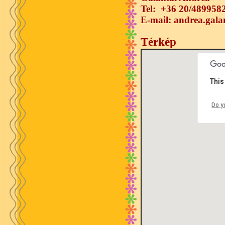
Tel: +36 20/489958
E-mail: andrea.gala
Térkép
This
Do y