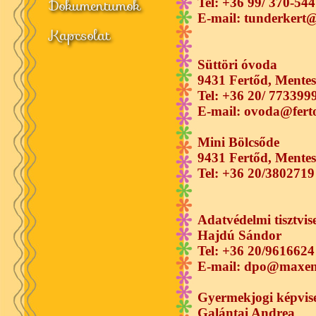
Dokumentumok
Tel: +36 99/ 370-544
E-mail: tunderkert
Kapcsolat
Süttöri óvoda
9431 Fertőd, Mentes
Tel:
+36 20/ 773399
E-mail: ovoda@fert
Mini Bölcsőde
9431 Fertőd, Mentes
Tel: +36 20/3802719
Adatvédelmi tisztvise
Hajdú Sándor
Tel: +36 20/9616624
E-mail: dpo@maxen
Gyermekjogi képvise
Galántai Andrea