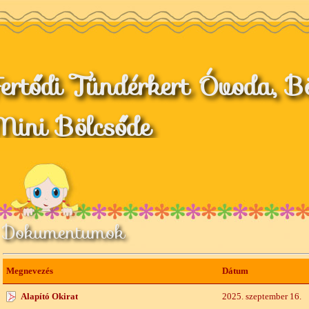
ertődi Tündérkert Óvoda, Bö
ini Bölcsőde
Dokumentumok
Megnevezés
Dátum
Alapító Okirat
2025. szeptember 16.