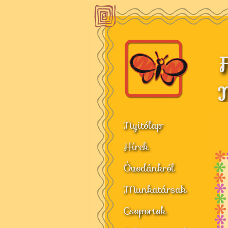
F
M
Nyitólap
Hírek
Óvodánkról
Munkatársak
Csoportok