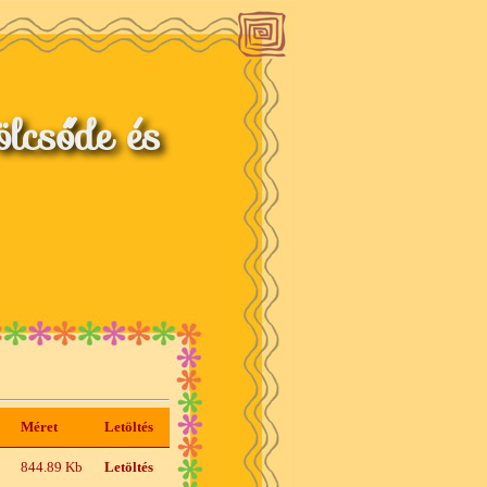
lcsőde és
Méret
Letöltés
844.89 Kb
Letöltés